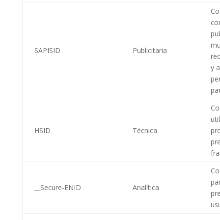
Coo
co
pub
mu
SAPISID
Publicitaria
re
y 
pe
par
Co
uti
HSID
Técnica
pr
pr
fr
Coo
pa
__Secure-ENID
Analítica
pr
us