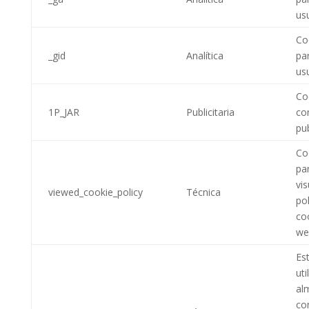
us
Coo
_gid
Analítica
par
us
Coo
1P_JAR
Publicitaria
co
pub
Coo
pa
vis
viewed_cookie_policy
Técnica
pol
co
we
Es
uti
al
co