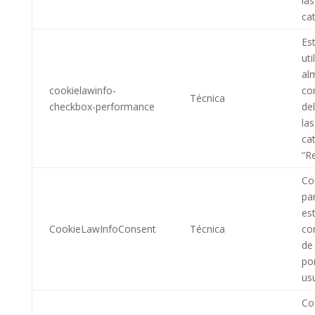
las
cat
Es
uti
al
cookielawinfo-
co
Técnica
checkbox-performance
de
las
ca
“R
Coo
pa
es
CookieLawInfoConsent
Técnica
co
de
por
usu
Coo