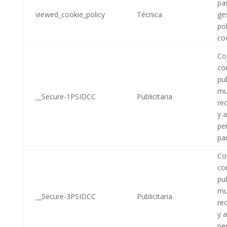
par
viewed_cookie_policy
Técnica
ges
pol
co
Coo
co
pub
mu
__Secure-1PSIDCC
Publicitaria
re
y 
pe
par
Coo
co
pub
mu
__Secure-3PSIDCC
Publicitaria
re
y 
pe