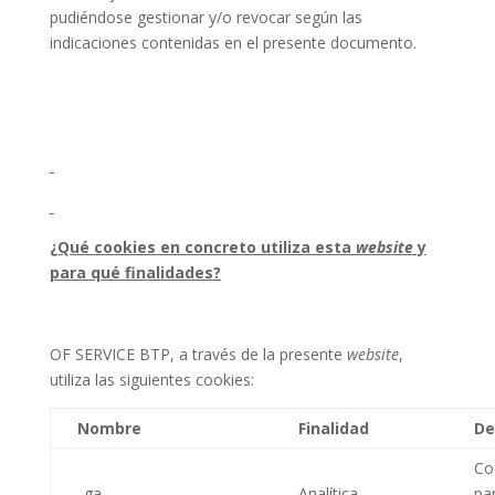
pudiéndose gestionar y/o revocar según las
indicaciones contenidas en el presente documento.
¿Qué cookies en concreto utiliza esta
website
y
para qué finalidades?
OF SERVICE BTP, a través de la presente
website
,
utiliza las siguientes cookies:
Nombre
Finalidad
De
Coo
_ga
Analítica
par