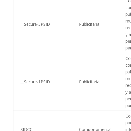
Coo
co
pub
mu
__Secure-3PSID
Publicitaria
re
y 
pe
par
Coo
co
pub
mu
__Secure-1PSID
Publicitaria
re
y 
pe
par
Coo
pa
SIDCC
Comportamental
in