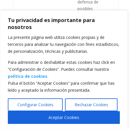
defensa de
posibles
reclamaciones.
Tu privacidad es importante para
El usuario tendrá
nosotros
derecho a no ser
La presente página web utiliza cookies propias y de
objeto de
terceros para analizar tu navegación con fines estadísticos,
decisiones
de personalización, técnicas y publicitarias.
basadas
únicamente en el
Para administrar o deshabilitar estas cookies haz click en
tratamiento
“Configuración de Cookies”. Puedes consultar nuestra
automatizado,
política de cookies.
incluida la
Pulsa el botón “Aceptar Cookies” para confirmar que has
elaboración de
leído y aceptado la información presentada.
DECISIONES
perfiles, que
INDIVIDUALES
produzca efectos
Configurar Cookies
Rechazar Cookies
AUTOMATIZADAS
jurídicos en él o
afecte
Aceptar Cookies
significativamente
de modo similar,