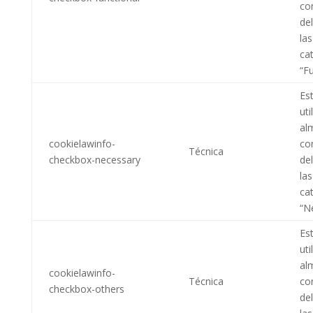
co
de
las
ca
“Fu
Es
uti
al
cookielawinfo-
co
Técnica
checkbox-necessary
de
las
ca
“N
Es
uti
al
cookielawinfo-
Técnica
co
checkbox-others
de