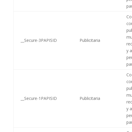
par
Coo
co
pub
mu
__Secure-3PAPISID
Publicitaria
re
y 
pe
par
Coo
co
pub
mu
__Secure-1PAPISID
Publicitaria
re
y 
pe
par