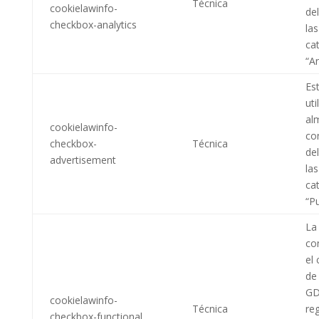
Técnica
cookielawinfo-
de
checkbox-analytics
las
ca
“An
Es
uti
al
cookielawinfo-
co
checkbox-
Técnica
de
advertisement
las
ca
“Pu
La
co
el
de
GD
cookielawinfo-
Técnica
reg
checkbox-functional