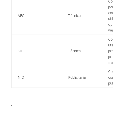
Coo
par
co
AEC
Técnica
uti
op
we
Co
uti
SID
Técnica
pr
pr
fr
Coo
NID
Publicitaria
co
pub